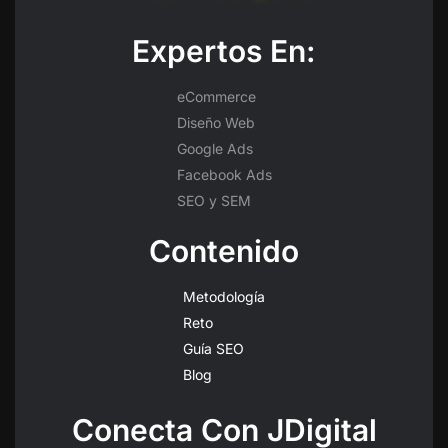
Expertos En:
eCommerce
Diseño Web
Google Ads
Facebook Ads
SEO y SEM
Contenido
Metodología
Reto
Guía SEO
Blog
Conecta Con JDigital