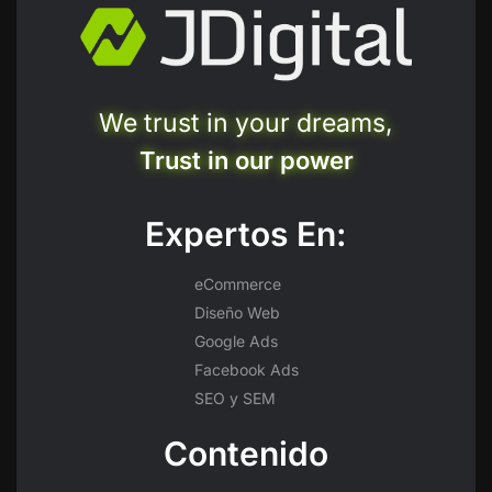
We trust in your dreams,
Trust in our power
Expertos En:
eCommerce
Diseño Web
Google Ads
Facebook Ads
SEO y SEM
Contenido