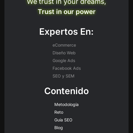
We trust in your dreams,
Trust in our power
Expertos En:
eCommerce
Diseño Web
Google Ads
Facebook Ads
SEO y SEM
Contenido
Metodología
Reto
Guía SEO
Blog