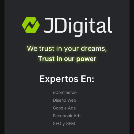
We trust in your dreams,
Trust in our power
Expertos En:
eCommerce
Diseño Web
Google Ads
Facebook Ads
SEO y SEM