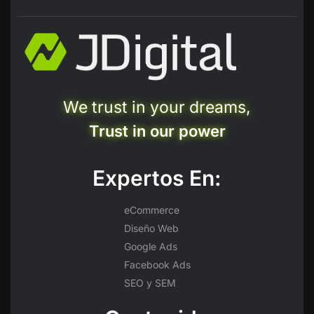
We trust in your dreams,
Trust in our power
Expertos En:
eCommerce
Diseño Web
Google Ads
Facebook Ads
SEO y SEM