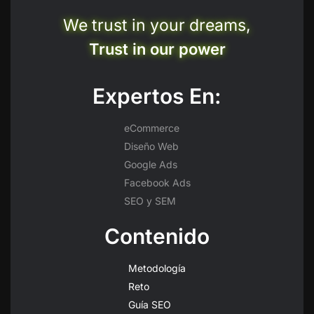
We trust in your dreams,
Trust in our power
Expertos En:
eCommerce
Diseño Web
Google Ads
Facebook Ads
SEO y SEM
Contenido
Metodología
Reto
Guía SEO