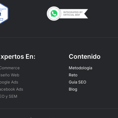
xpertos En:
Contenido
Commerce
Metodología
iseño Web
Reto
oogle Ads
Guía SEO
acebook Ads
Blog
EO y SEM