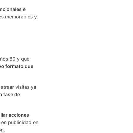
encionales e
nes memorables y,
años 80 y que
evo formato que
atraer visitas ya
a fase de
llar acciones
o en publicidad en
ón.