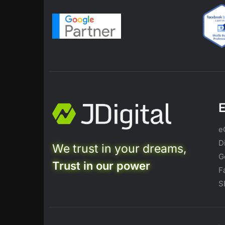
E
e
D
We trust in your dreams,
G
Trust in our power
F
S