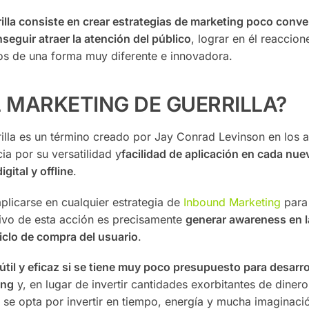
rilla consiste en crear estrategias de marketing poco conv
seguir atraer la atención del público
, lograr en él reaccio
los de una forma muy diferente e innovadora.
L MARKETING DE GUERRILLA?
rilla es un término creado por Jay Conrad Levinson en los 
ia por su versatilidad y
facilidad de aplicación en cada nu
igital y offline
.
plicarse en cualquier estrategia de
Inbound Marketing
para 
etivo de esta acción es precisamente
generar awareness en l
iclo de compra del usuario
.
til y eficaz si se tiene muy poco presupuesto para desarro
ing
y, en lugar de invertir cantidades exorbitantes de diner
 se opta por invertir en tiempo, energía y mucha imaginaci