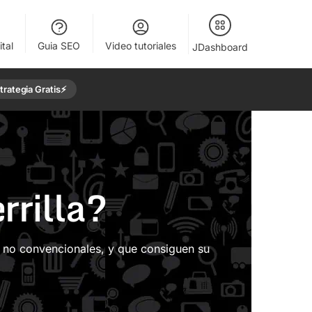
tal
Guia SEO
Video tutoriales
JDashboard
rategia Gratis⚡️
rrilla?
s no convencionales, y que consiguen su