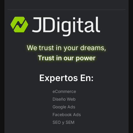
We trust in your dreams,
Trust in our power
Expertos En:
eCommerce
Diseño Web
Google Ads
Facebook Ads
SEO y SEM