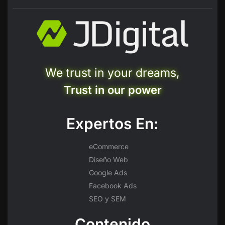
We trust in your dreams,
Trust in our power
Expertos En:
eCommerce
Diseño Web
Google Ads
Facebook Ads
SEO y SEM
Contenido