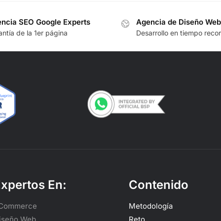
ncia SEO Google Experts
Agencia de Diseño Web
ntía de la 1er página
Desarrollo en tiempo reco
xpertos En:
Contenido
Commerce
Metodología
iseño Web
Reto