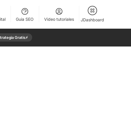
tal
Guia SEO
Video tutoriales
JDashboard
rategia Gratis⚡️