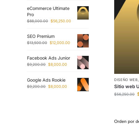
eCommerce Ultimate
Pro
$
88,000.00
$
56,250.00
SEO Premium
$
13,500.00
$
12,000.00
Facebook Ads Junior
$
9,200.00
$
8,000.00
Google Ads Rookie
DISEÑO WEB
Sitio web 
$
9,200.00
$
8,000.00
$
56,250.00