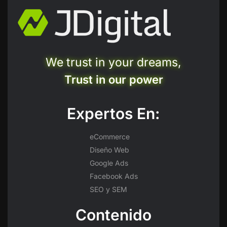
We trust in your dreams,
Trust in our power
Expertos En:
eCommerce
Diseño Web
Google Ads
Facebook Ads
SEO y SEM
Contenido