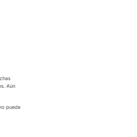
uchas
es. Aún
ómo puede