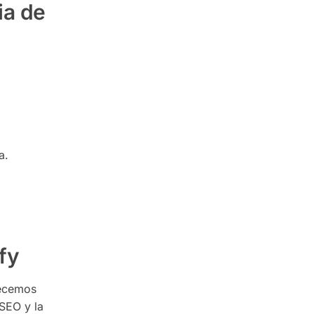
ia de
a.
fy
recemos
SEO y la