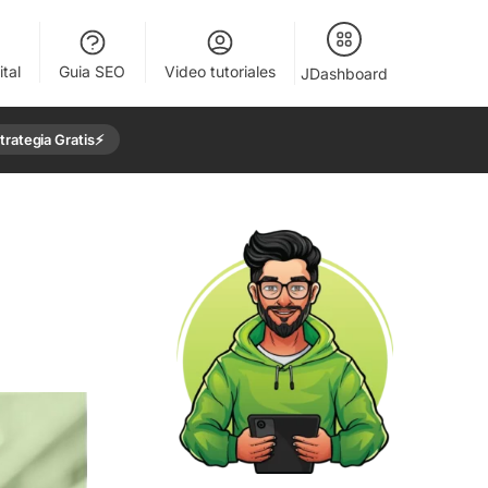
tal
Guia SEO
Video tutoriales
JDashboard
rategia Gratis⚡️