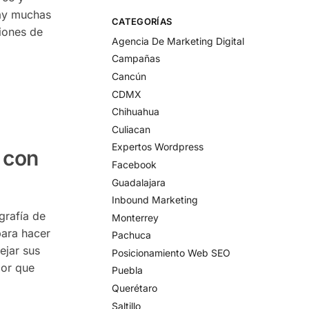
Hay muchas
CATEGORÍAS
ciones de
Agencia De Marketing Digital
Campañas
Cancún
CDMX
Chihuahua
Culiacan
Expertos Wordpress
 con
Facebook
Guadalajara
Inbound Marketing​
grafía de
Monterrey
para hacer
Pachuca
ejar sus
Posicionamiento Web SEO
jor que
Puebla
Querétaro
Saltillo