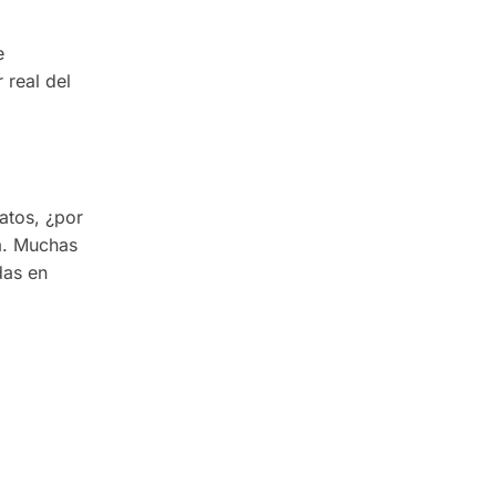
e
 real del
datos, ¿por
a. Muchas
das en