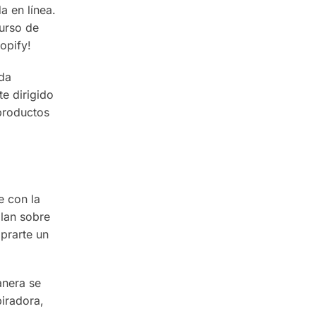
a en línea.
urso de
opify!
da
e dirigido
productos
e con la
blan sobre
prarte un
anera se
piradora,