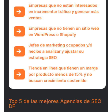
Empresas que no están interesados ​​
en incrementar tráfico y generar más
ventas
Empresas que no tienen un sitio web
en WordPress o Shopufy
Jefes de marketing ocupados y/ó
necios a analizar y ajustar su
estrategia SEO
Tienda en linea que tienen un marge
por producto menos de 15% y no
buscan crecimiento sostenido
Top 5 de las mejores Agencias de SEO
DF