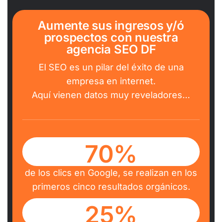
Aumente sus ingresos y/ó
prospectos con nuestra
agencia SEO DF
El SEO es un pilar del éxito de una
empresa en internet.
Aquí vienen datos muy reveladores…
70%
de los clics en Google, se realizan en los
primeros cinco resultados orgánicos.
25%