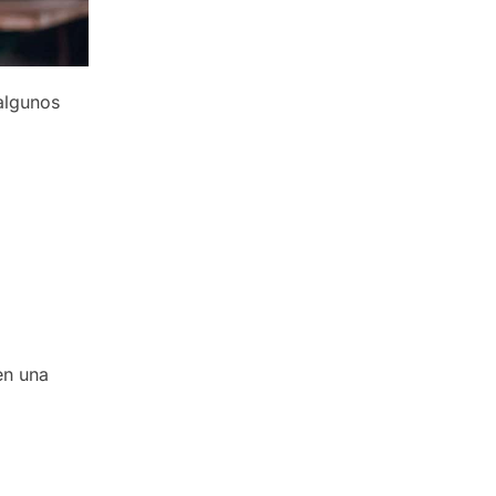
algunos
en una