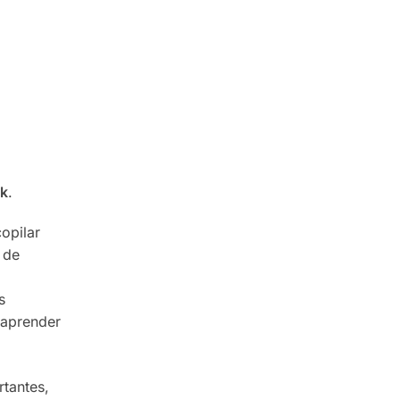
ok
.
opilar
 de
s
 aprender
rtantes,