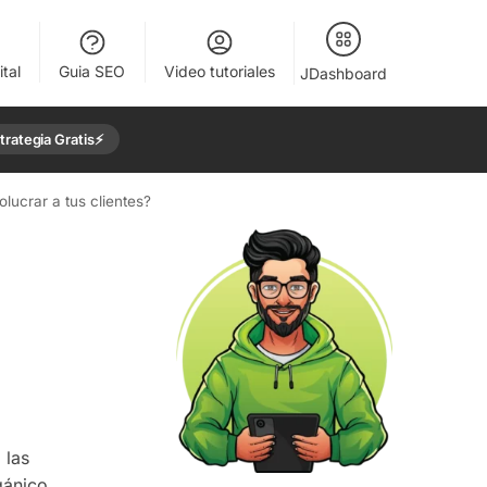
tal
Guia SEO
Video tutoriales
JDashboard
rategia Gratis⚡️
lucrar a tus clientes?
 las
gánico.