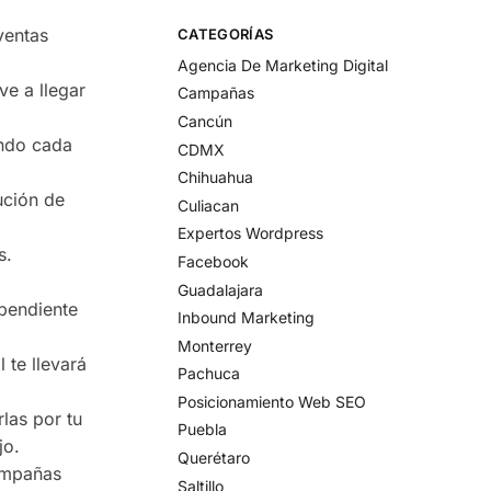
ventas
CATEGORÍAS
Agencia De Marketing Digital
ve a llegar
Campañas
Cancún
ando cada
CDMX
Chihuahua
ución de
Culiacan
Expertos Wordpress
s.
Facebook
Guadalajara
 pendiente
Inbound Marketing​
Monterrey
 te llevará
Pachuca
Posicionamiento Web SEO
las por tu
Puebla
jo.
Querétaro
campañas
Saltillo