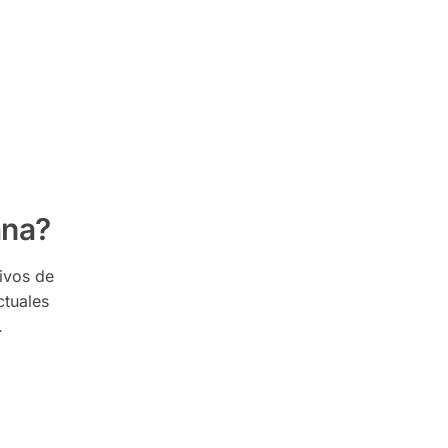
uana?
tivos de
ctuales
.