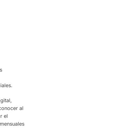
s
iales.
ital,
conocer al
r el
 mensuales