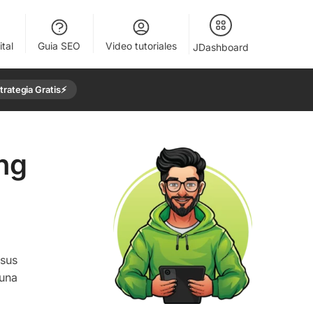
tal
Guia SEO
Video tutoriales
JDashboard
rategia Gratis⚡️
ng
 sus
 una