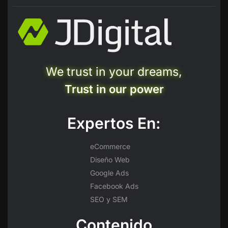
We trust in your dreams,
Trust in our power
Expertos En:
eCommerce
Diseño Web
Google Ads
Facebook Ads
SEO y SEM
Contenido